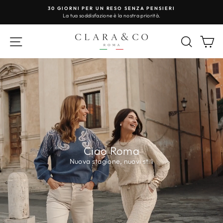
Vai
30 GIORNI PER UN RESO SENZA PENSIERI
direttamente
La tua soddisfazione è la nostra priorità.
Metti
ai
in
contenuti
pausa
Navigazione del sito
Zoeken
W
CLARA
presentazione
&
CO
ROMA
Ciao Roma
Nuova stagione, nuovi stili